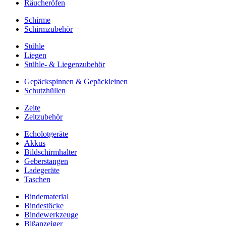
Räucheröfen
Schirme
Schirmzubehör
Stühle
Liegen
Stühle- & Liegenzubehör
Gepäckspinnen & Gepäckleinen
Schutzhüllen
Zelte
Zeltzubehör
Echolotgeräte
Akkus
Bildschirmhalter
Geberstangen
Ladegeräte
Taschen
Bindematerial
Bindestöcke
Bindewerkzeuge
Bißanzeiger