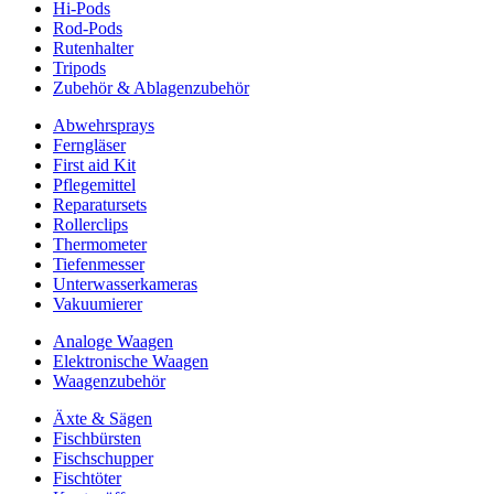
Hi-Pods
Rod-Pods
Rutenhalter
Tripods
Zubehör & Ablagenzubehör
Abwehrsprays
Ferngläser
First aid Kit
Pflegemittel
Reparatursets
Rollerclips
Thermometer
Tiefenmesser
Unterwasserkameras
Vakuumierer
Analoge Waagen
Elektronische Waagen
Waagenzubehör
Äxte & Sägen
Fischbürsten
Fischschupper
Fischtöter