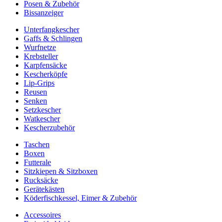
Posen & Zubehör
Bissanzeiger
Unterfangkescher
Gaffs & Schlingen
Wurfnetze
Krebsteller
Karpfensäcke
Kescherköpfe
Lip-Grips
Reusen
Senken
Setzkescher
Watkescher
Kescherzubehör
Taschen
Boxen
Futterale
Sitzkiepen & Sitzboxen
Rucksäcke
Gerätekästen
Köderfischkessel, Eimer & Zubehör
Accessoires