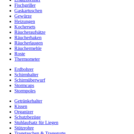
Fischgriller
Gaskartuschen
Gewürze
Heizungen
Kochersets
Räucheraufsätze
Räucherhaken
Räucherlaugen
Räuchermehle
Roste
Thermometer
Erdbohrer
Schirmhalter
Schirmüberwurf
Stormcaps
Stormpoles
Getränkehalter
Kissen
Organizer
Schutzbezüge
Stuhlaufsatz für Liegen
Stützrohre
Tragetaschen & Tragegurte