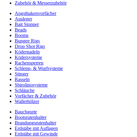
Zubehör & Messerzubehör
Angsthakenvorfächer
Ausleger
Bait Stopper
Beads
Booms
Bungee Rigs
Drop Shot Rigs
Ködernadeln
Ködersysteme
Rachensperren
Schlepp- & Wurfsysteme
Stinger
Rasseln
Sbirolinosysteme
Schläuche
Vorfächer & Zubehör
Wallerhölzer
Bauchgurte
Bootsrutenhalter
Brandungsrutenhalter
Erdstäbe mit Auflagen
Erdstäbe mit Gewinde