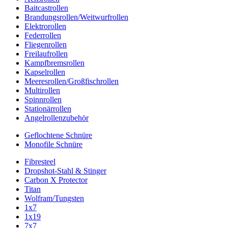
Baitcastrollen
Brandungsrollen/Weitwurfrollen
Elektrorollen
Federrollen
Fliegenrollen
Freilaufrollen
Kampfbremsrollen
Kapselrollen
Meeresrollen/Großfischrollen
Multirollen
Spinnrollen
Stationärrollen
Angelrollenzubehör
Geflochtene Schnüre
Monofile Schnüre
Fibresteel
Dropshot-Stahl & Stinger
Carbon X Protector
Titan
Wolfram/Tungsten
1x7
1x19
7x7