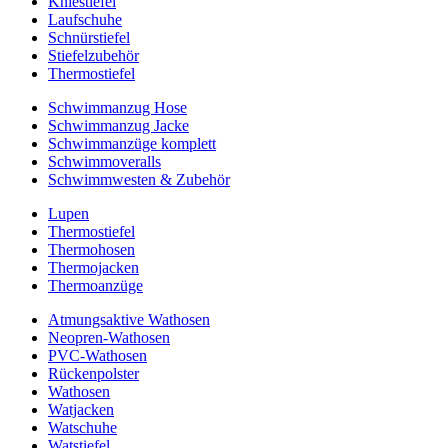
Kniestiefel
Laufschuhe
Schnürstiefel
Stiefelzubehör
Thermostiefel
Schwimmanzug Hose
Schwimmanzug Jacke
Schwimmanzüge komplett
Schwimmoveralls
Schwimmwesten & Zubehör
Lupen
Thermostiefel
Thermohosen
Thermojacken
Thermoanzüge
Atmungsaktive Wathosen
Neopren-Wathosen
PVC-Wathosen
Rückenpolster
Wathosen
Watjacken
Watschuhe
Watstiefel