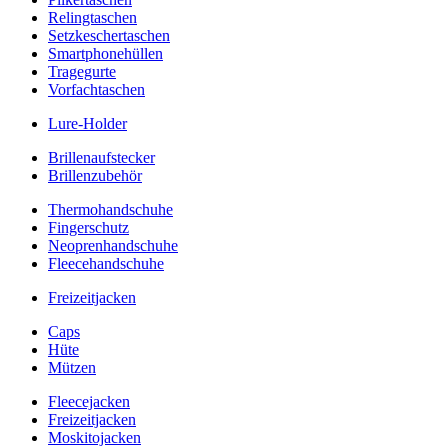
Relingtaschen
Setzkeschertaschen
Smartphonehüllen
Tragegurte
Vorfachtaschen
Lure-Holder
Brillenaufstecker
Brillenzubehör
Thermohandschuhe
Fingerschutz
Neoprenhandschuhe
Fleecehandschuhe
Freizeitjacken
Caps
Hüte
Mützen
Fleecejacken
Freizeitjacken
Moskitojacken