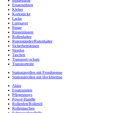
Bindegarne
Ersatzspitzen
Kleber
Korkstücke
Lacke
Luresaver
Ringe
Ringeinlagen
Rollenhalter
Rutenständer/Rutenhalter
Sicherheitsleinen
Stonfos
Taschen
Transport/-schutz
Transportrohr
Stationärrollen mit Frontbremse
Stationärrollen mit Heckbremse
Akku
Ersatzspulen
Pflegesprays
Power-Handle
Rollenfett/Rollenöl
Rollentaschen
Schnuraufspulhilfe