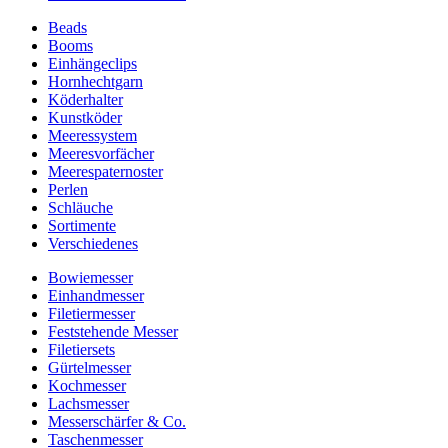
Beads
Booms
Einhängeclips
Hornhechtgarn
Köderhalter
Kunstköder
Meeressystem
Meeresvorfächer
Meerespaternoster
Perlen
Schläuche
Sortimente
Verschiedenes
Bowiemesser
Einhandmesser
Filetiermesser
Feststehende Messer
Filetiersets
Gürtelmesser
Kochmesser
Lachsmesser
Messerschärfer & Co.
Taschenmesser