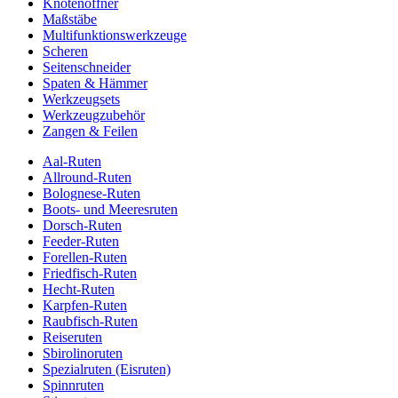
Knotenöffner
Maßstäbe
Multifunktionswerkzeuge
Scheren
Seitenschneider
Spaten & Hämmer
Werkzeugsets
Werkzeugzubehör
Zangen & Feilen
Aal-Ruten
Allround-Ruten
Bolognese-Ruten
Boots- und Meeresruten
Dorsch-Ruten
Feeder-Ruten
Forellen-Ruten
Friedfisch-Ruten
Hecht-Ruten
Karpfen-Ruten
Raubfisch-Ruten
Reiseruten
Sbirolinoruten
Spezialruten (Eisruten)
Spinnruten