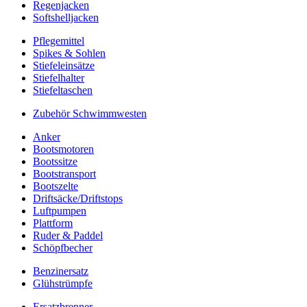
Regenjacken
Softshelljacken
Pflegemittel
Spikes & Sohlen
Stiefeleinsätze
Stiefelhalter
Stiefeltaschen
Zubehör Schwimmwesten
Anker
Bootsmotoren
Bootssitze
Bootstransport
Bootszelte
Driftsäcke/Driftstops
Luftpumpen
Plattform
Ruder & Paddel
Schöpfbecher
Benzinersatz
Glühstrümpfe
Ersatzbrenner