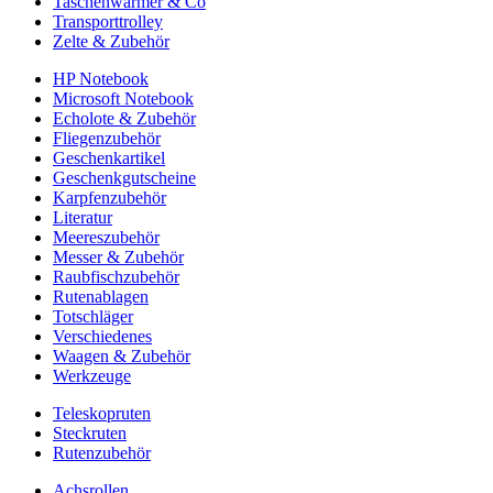
Taschenwärmer & Co
Transporttrolley
Zelte & Zubehör
HP Notebook
Microsoft Notebook
Echolote & Zubehör
Fliegenzubehör
Geschenkartikel
Geschenkgutscheine
Karpfenzubehör
Literatur
Meereszubehör
Messer & Zubehör
Raubfischzubehör
Rutenablagen
Totschläger
Verschiedenes
Waagen & Zubehör
Werkzeuge
Teleskopruten
Steckruten
Rutenzubehör
Achsrollen