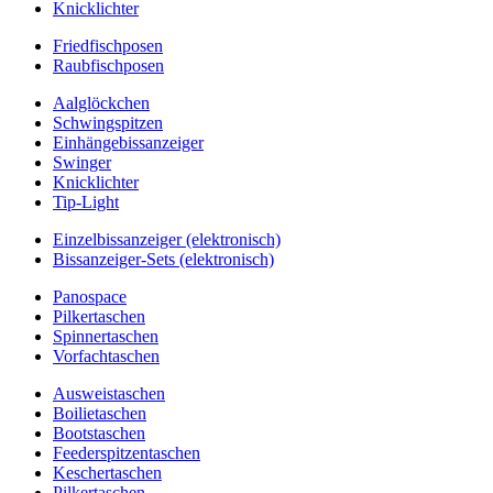
Knicklichter
Friedfischposen
Raubfischposen
Aalglöckchen
Schwingspitzen
Einhängebissanzeiger
Swinger
Knicklichter
Tip-Light
Einzelbissanzeiger (elektronisch)
Bissanzeiger-Sets (elektronisch)
Panospace
Pilkertaschen
Spinnertaschen
Vorfachtaschen
Ausweistaschen
Boilietaschen
Bootstaschen
Feederspitzentaschen
Keschertaschen
Pilkertaschen