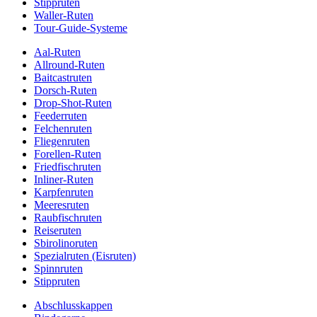
Stippruten
Waller-Ruten
Tour-Guide-Systeme
Aal-Ruten
Allround-Ruten
Baitcastruten
Dorsch-Ruten
Drop-Shot-Ruten
Feederruten
Felchenruten
Fliegenruten
Forellen-Ruten
Friedfischruten
Inliner-Ruten
Karpfenruten
Meeresruten
Raubfischruten
Reiseruten
Sbirolinoruten
Spezialruten (Eisruten)
Spinnruten
Stippruten
Abschlusskappen