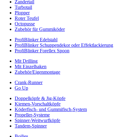
Zandertail
Turbotail
Plopper
Roter Teufel
Octopusse
Zubehör für Gummiköder
ProfiBlinker Edelstahl
ProfiBlinker Schuppendekor oder Effektlackierung
ProfiBlinker Forellex Spoon
Mit Drilling
Mit Einzelhaken
Zubehör/Eigenmontage
Crank-Runner
Go Up
Doppelköpfe & Jig-Köpfe
Kiemen-Vorschaltköpfe
Köderfisch- und Gummifisch-System
Propeller-Systeme
Spinner-Weitwurfköpfe
Tandem-Spinner
Boilies