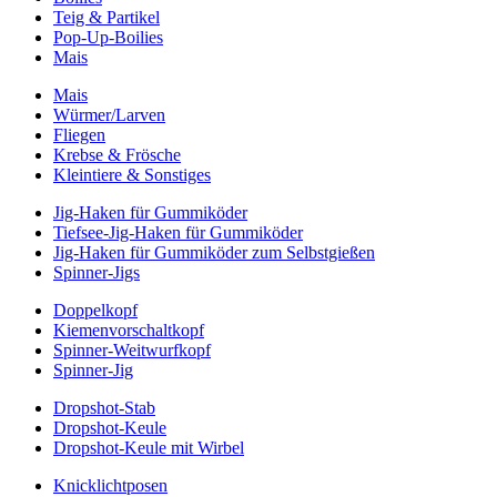
Teig & Partikel
Pop-Up-Boilies
Mais
Mais
Würmer/Larven
Fliegen
Krebse & Frösche
Kleintiere & Sonstiges
Jig-Haken für Gummiköder
Tiefsee-Jig-Haken für Gummiköder
Jig-Haken für Gummiköder zum Selbstgießen
Spinner-Jigs
Doppelkopf
Kiemenvorschaltkopf
Spinner-Weitwurfkopf
Spinner-Jig
Dropshot-Stab
Dropshot-Keule
Dropshot-Keule mit Wirbel
Knicklichtposen