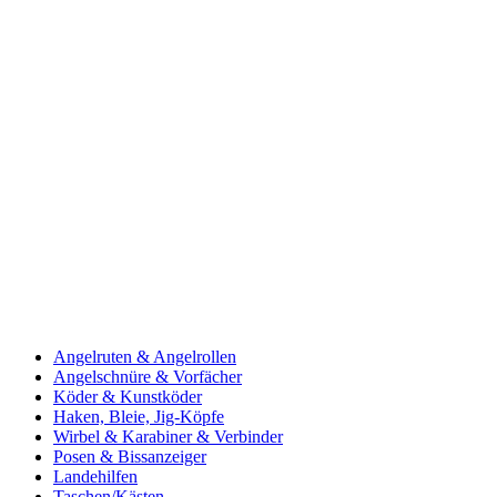
Angelruten & Angelrollen
Angelschnüre & Vorfächer
Köder & Kunstköder
Haken, Bleie, Jig-Köpfe
Wirbel & Karabiner & Verbinder
Posen & Bissanzeiger
Landehilfen
Taschen/Kästen