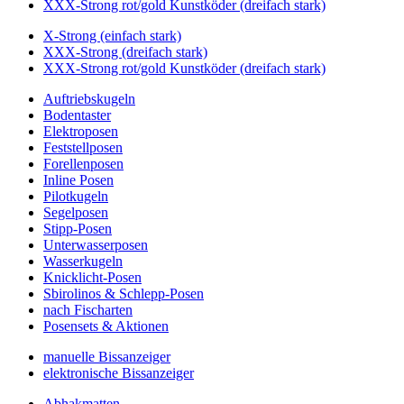
XXX-Strong rot/gold Kunstköder (dreifach stark)
X-Strong (einfach stark)
XXX-Strong (dreifach stark)
XXX-Strong rot/gold Kunstköder (dreifach stark)
Auftriebskugeln
Bodentaster
Elektroposen
Feststellposen
Forellenposen
Inline Posen
Pilotkugeln
Segelposen
Stipp-Posen
Unterwasserposen
Wasserkugeln
Knicklicht-Posen
Sbirolinos & Schlepp-Posen
nach Fischarten
Posensets & Aktionen
manuelle Bissanzeiger
elektronische Bissanzeiger
Abhakmatten