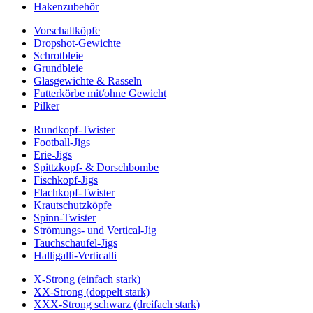
Hakenzubehör
Vorschaltköpfe
Dropshot-Gewichte
Schrotbleie
Grundbleie
Glasgewichte & Rasseln
Futterkörbe mit/ohne Gewicht
Pilker
Rundkopf-Twister
Football-Jigs
Erie-Jigs
Spittzkopf- & Dorschbombe
Fischkopf-Jigs
Flachkopf-Twister
Krautschutzköpfe
Spinn-Twister
Strömungs- und Vertical-Jig
Tauchschaufel-Jigs
Halligalli-Verticalli
X-Strong (einfach stark)
XX-Strong (doppelt stark)
XXX-Strong schwarz (dreifach stark)