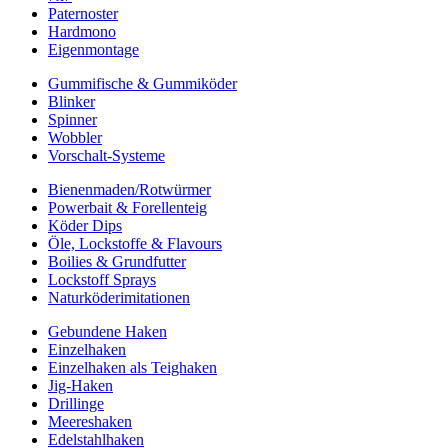
Paternoster
Hardmono
Eigenmontage
Gummifische & Gummiköder
Blinker
Spinner
Wobbler
Vorschalt-Systeme
Bienenmaden/Rotwürmer
Powerbait & Forellenteig
Köder Dips
Öle, Lockstoffe & Flavours
Boilies & Grundfutter
Lockstoff Sprays
Naturköderimitationen
Gebundene Haken
Einzelhaken
Einzelhaken als Teighaken
Jig-Haken
Drillinge
Meereshaken
Edelstahlhaken