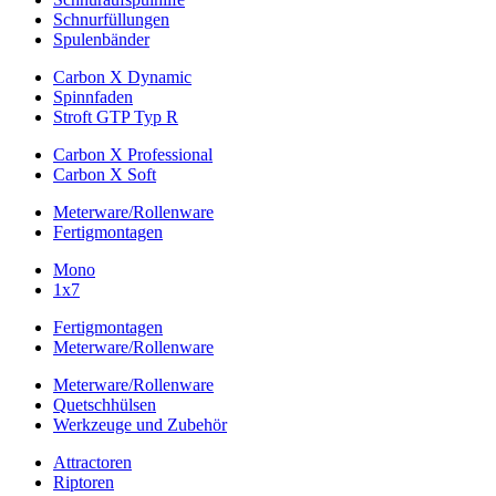
Schnurfüllungen
Spulenbänder
Carbon X Dynamic
Spinnfaden
Stroft GTP Typ R
Carbon X Professional
Carbon X Soft
Meterware/Rollenware
Fertigmontagen
Mono
1x7
Fertigmontagen
Meterware/Rollenware
Meterware/Rollenware
Quetschhülsen
Werkzeuge und Zubehör
Attractoren
Riptoren