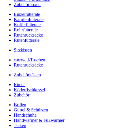
Zubehörboxen
Einzelfutterale
Karpfenfutterale
Kofferfutterale
Rohrfutterale
Rutenrucksäcke
Rutenfutterale
Sitzkissen
carry-all-Taschen
Rutenrucksäcke
Zubehörkästen
Eimer
Köderfischkessel
Zubehör
Brillen
Gürtel & Schürzen
Handschuhe
Handwärmer & Fußwärmer
Jacken