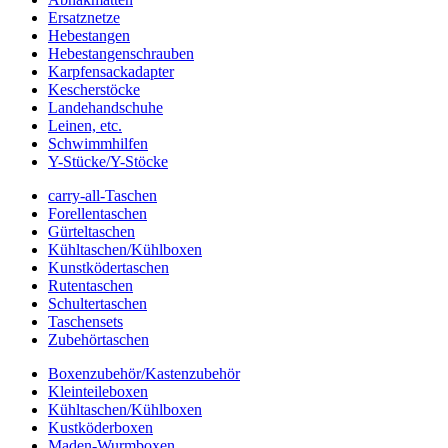
Ersatznetze
Hebestangen
Hebestangenschrauben
Karpfensackadapter
Kescherstöcke
Landehandschuhe
Leinen, etc.
Schwimmhilfen
Y-Stücke/Y-Stöcke
carry-all-Taschen
Forellentaschen
Gürteltaschen
Kühltaschen/Kühlboxen
Kunstködertaschen
Rutentaschen
Schultertaschen
Taschensets
Zubehörtaschen
Boxenzubehör/Kastenzubehör
Kleinteileboxen
Kühltaschen/Kühlboxen
Kustköderboxen
Maden-Wurmboxen