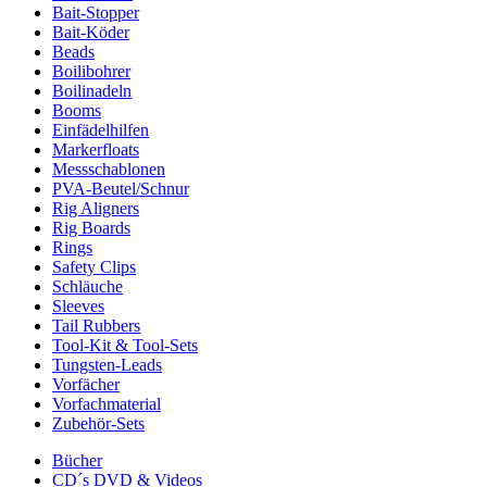
Bait-Stopper
Bait-Köder
Beads
Boilibohrer
Boilinadeln
Booms
Einfädelhilfen
Markerfloats
Messschablonen
PVA-Beutel/Schnur
Rig Aligners
Rig Boards
Rings
Safety Clips
Schläuche
Sleeves
Tail Rubbers
Tool-Kit & Tool-Sets
Tungsten-Leads
Vorfächer
Vorfachmaterial
Zubehör-Sets
Bücher
CD´s DVD & Videos