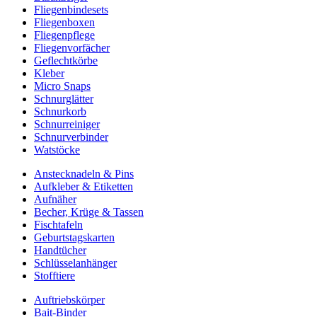
Fliegenbindesets
Fliegenboxen
Fliegenpflege
Fliegenvorfächer
Geflechtkörbe
Kleber
Micro Snaps
Schnurglätter
Schnurkorb
Schnurreiniger
Schnurverbinder
Watstöcke
Anstecknadeln & Pins
Aufkleber & Etiketten
Aufnäher
Becher, Krüge & Tassen
Fischtafeln
Geburtstagskarten
Handtücher
Schlüsselanhänger
Stofftiere
Auftriebskörper
Bait-Binder