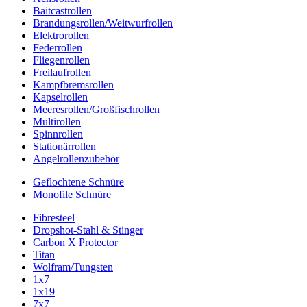
Baitcastrollen
Brandungsrollen/Weitwurfrollen
Elektrorollen
Federrollen
Fliegenrollen
Freilaufrollen
Kampfbremsrollen
Kapselrollen
Meeresrollen/Großfischrollen
Multirollen
Spinnrollen
Stationärrollen
Angelrollenzubehör
Geflochtene Schnüre
Monofile Schnüre
Fibresteel
Dropshot-Stahl & Stinger
Carbon X Protector
Titan
Wolfram/Tungsten
1x7
1x19
7x7