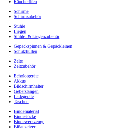
Räucheröfen
Schirme
Schirmzubehör
Stühle
Liegen
Stühle- & Liegenzubehör
Gepäckspinnen & Gepäckleinen
Schutzhüllen
Zelte
Zeltzubehör
Echolotgeräte
Akkus
Bildschirmhalter
Geberstangen
Ladegeräte
Taschen
Bindematerial
Bindestöcke
Bindewerkzeuge
Bißanzeiger