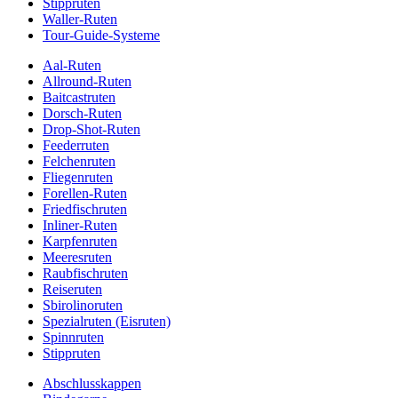
Stippruten
Waller-Ruten
Tour-Guide-Systeme
Aal-Ruten
Allround-Ruten
Baitcastruten
Dorsch-Ruten
Drop-Shot-Ruten
Feederruten
Felchenruten
Fliegenruten
Forellen-Ruten
Friedfischruten
Inliner-Ruten
Karpfenruten
Meeresruten
Raubfischruten
Reiseruten
Sbirolinoruten
Spezialruten (Eisruten)
Spinnruten
Stippruten
Abschlusskappen