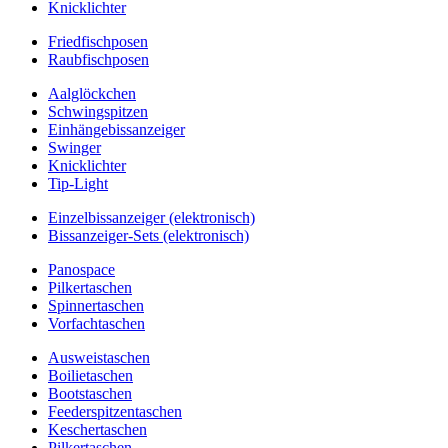
Knicklichter
Friedfischposen
Raubfischposen
Aalglöckchen
Schwingspitzen
Einhängebissanzeiger
Swinger
Knicklichter
Tip-Light
Einzelbissanzeiger (elektronisch)
Bissanzeiger-Sets (elektronisch)
Panospace
Pilkertaschen
Spinnertaschen
Vorfachtaschen
Ausweistaschen
Boilietaschen
Bootstaschen
Feederspitzentaschen
Keschertaschen
Pilkertaschen