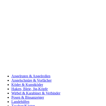
Angelruten & Angelrollen
Angelschnüre & Vorfächer
Köder & Kunstköder
Haken, Bleie, Jig-Köpfe
Wirbel & Karabiner & Verbinder
Posen & Bissanzeiger
Landehilfen
Taschen/Kästen