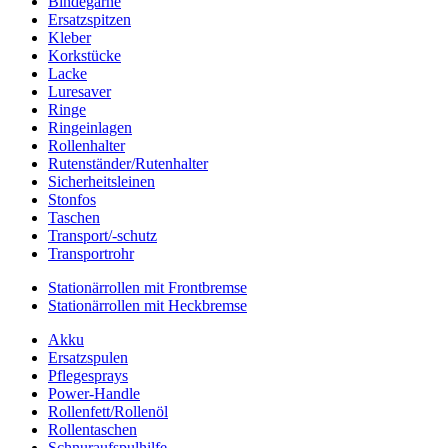
Bindegarne
Ersatzspitzen
Kleber
Korkstücke
Lacke
Luresaver
Ringe
Ringeinlagen
Rollenhalter
Rutenständer/Rutenhalter
Sicherheitsleinen
Stonfos
Taschen
Transport/-schutz
Transportrohr
Stationärrollen mit Frontbremse
Stationärrollen mit Heckbremse
Akku
Ersatzspulen
Pflegesprays
Power-Handle
Rollenfett/Rollenöl
Rollentaschen
Schnuraufspulhilfe