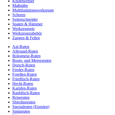
Knotenöffner
Maßstäbe
Multifunktionswerkzeuge
Scheren
Seitenschneider
Spaten & Hämmer
Werkzeugsets
Werkzeugzubehör
Zangen & Feilen
Aal-Ruten
Allround-Ruten
Bolognese-Ruten
Boots- und Meeresruten
Dorsch-Ruten
Feeder-Ruten
Forellen-Ruten
Friedfisch-Ruten
Hecht-Ruten
Karpfen-Ruten
Raubfisch-Ruten
Reiseruten
Sbirolinoruten
Spezialruten (Eisruten)
Spinnruten