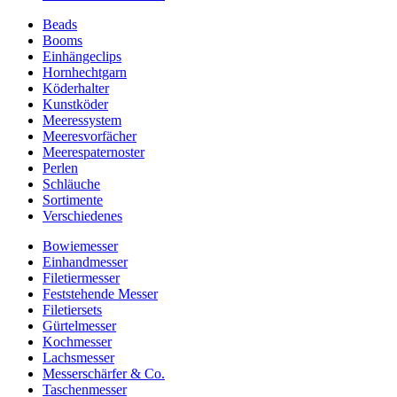
Beads
Booms
Einhängeclips
Hornhechtgarn
Köderhalter
Kunstköder
Meeressystem
Meeresvorfächer
Meerespaternoster
Perlen
Schläuche
Sortimente
Verschiedenes
Bowiemesser
Einhandmesser
Filetiermesser
Feststehende Messer
Filetiersets
Gürtelmesser
Kochmesser
Lachsmesser
Messerschärfer & Co.
Taschenmesser