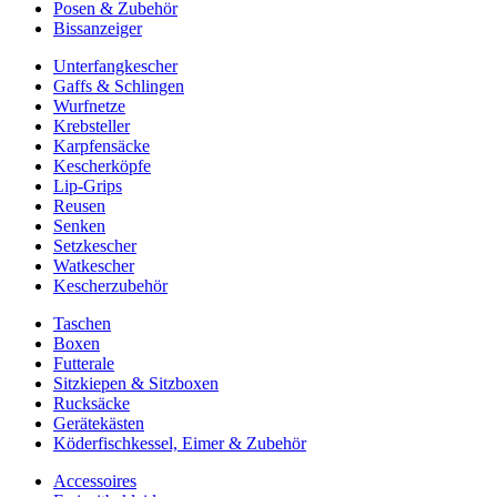
Posen & Zubehör
Bissanzeiger
Unterfangkescher
Gaffs & Schlingen
Wurfnetze
Krebsteller
Karpfensäcke
Kescherköpfe
Lip-Grips
Reusen
Senken
Setzkescher
Watkescher
Kescherzubehör
Taschen
Boxen
Futterale
Sitzkiepen & Sitzboxen
Rucksäcke
Gerätekästen
Köderfischkessel, Eimer & Zubehör
Accessoires