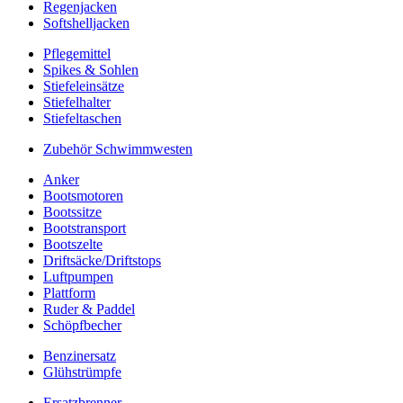
Regenjacken
Softshelljacken
Pflegemittel
Spikes & Sohlen
Stiefeleinsätze
Stiefelhalter
Stiefeltaschen
Zubehör Schwimmwesten
Anker
Bootsmotoren
Bootssitze
Bootstransport
Bootszelte
Driftsäcke/Driftstops
Luftpumpen
Plattform
Ruder & Paddel
Schöpfbecher
Benzinersatz
Glühstrümpfe
Ersatzbrenner