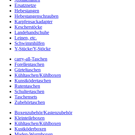
Ersatznetze
Hebestangen
Hebestangenschrauben
Karpfensackadapter
Kescherstöcke
Landehandschuhe
Leinen, etc.
Schwimmhilfen
Y-Stücke/Y-Stöcke
carry-all-Taschen
Forellentaschen
Gürteltaschen
Kühltaschen/Kühlboxen
Kunstködertaschen
Rutentaschen
Schultertaschen
Taschensets
Zubehörtaschen
Boxenzubehör/Kastenzubehör
Kleinteileboxen
Kühltaschen/Kühlboxen
Kustköderboxen
Maden-Wurmboxen