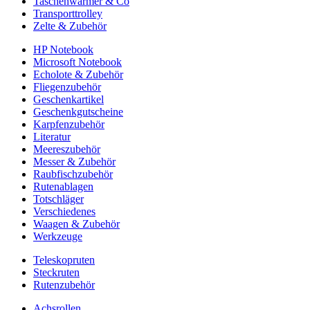
Taschenwärmer & Co
Transporttrolley
Zelte & Zubehör
HP Notebook
Microsoft Notebook
Echolote & Zubehör
Fliegenzubehör
Geschenkartikel
Geschenkgutscheine
Karpfenzubehör
Literatur
Meereszubehör
Messer & Zubehör
Raubfischzubehör
Rutenablagen
Totschläger
Verschiedenes
Waagen & Zubehör
Werkzeuge
Teleskopruten
Steckruten
Rutenzubehör
Achsrollen