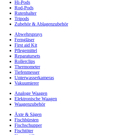
Hi-Pods
Rod-Pods
Rutenhalter
Tripods
Zubehör & Ablagenzubehör
Abwehrsprays
Ferngläser
First aid Kit
Pflegemittel
Reparatursets
Rollerclips
Thermometer
Tiefenmesser
Unterwasserkameras
Vakuumierer
Analoge Waagen
Elektronische Waagen
Waagenzubehör
Äxte & Sägen
Fischbürsten
Fischschupper
Fischtöter