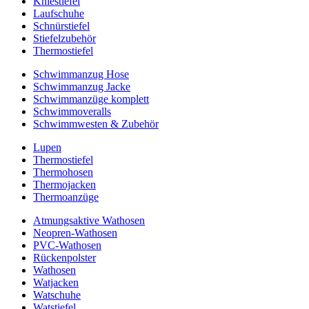
Kniestiefel
Laufschuhe
Schnürstiefel
Stiefelzubehör
Thermostiefel
Schwimmanzug Hose
Schwimmanzug Jacke
Schwimmanzüge komplett
Schwimmoveralls
Schwimmwesten & Zubehör
Lupen
Thermostiefel
Thermohosen
Thermojacken
Thermoanzüge
Atmungsaktive Wathosen
Neopren-Wathosen
PVC-Wathosen
Rückenpolster
Wathosen
Watjacken
Watschuhe
Watstiefel