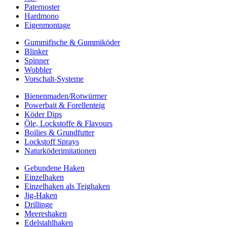
Paternoster
Hardmono
Eigenmontage
Gummifische & Gummiköder
Blinker
Spinner
Wobbler
Vorschalt-Systeme
Bienenmaden/Rotwürmer
Powerbait & Forellenteig
Köder Dips
Öle, Lockstoffe & Flavours
Boilies & Grundfutter
Lockstoff Sprays
Naturköderimitationen
Gebundene Haken
Einzelhaken
Einzelhaken als Teighaken
Jig-Haken
Drillinge
Meereshaken
Edelstahlhaken