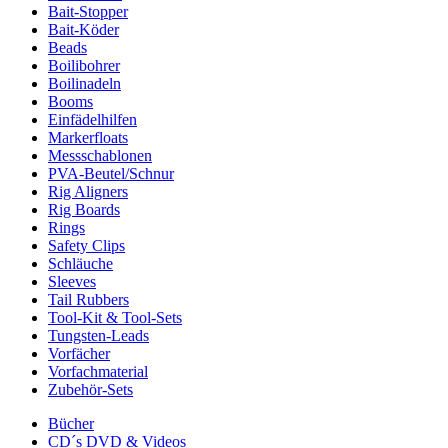
Bait-Stopper
Bait-Köder
Beads
Boilibohrer
Boilinadeln
Booms
Einfädelhilfen
Markerfloats
Messschablonen
PVA-Beutel/Schnur
Rig Aligners
Rig Boards
Rings
Safety Clips
Schläuche
Sleeves
Tail Rubbers
Tool-Kit & Tool-Sets
Tungsten-Leads
Vorfächer
Vorfachmaterial
Zubehör-Sets
Bücher
CD´s DVD & Videos