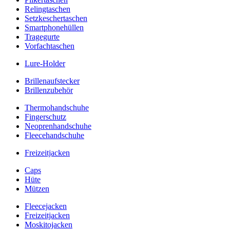
Relingtaschen
Setzkeschertaschen
Smartphonehüllen
Tragegurte
Vorfachtaschen
Lure-Holder
Brillenaufstecker
Brillenzubehör
Thermohandschuhe
Fingerschutz
Neoprenhandschuhe
Fleecehandschuhe
Freizeitjacken
Caps
Hüte
Mützen
Fleecejacken
Freizeitjacken
Moskitojacken