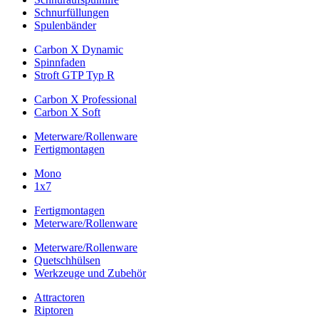
Schnurfüllungen
Spulenbänder
Carbon X Dynamic
Spinnfaden
Stroft GTP Typ R
Carbon X Professional
Carbon X Soft
Meterware/Rollenware
Fertigmontagen
Mono
1x7
Fertigmontagen
Meterware/Rollenware
Meterware/Rollenware
Quetschhülsen
Werkzeuge und Zubehör
Attractoren
Riptoren