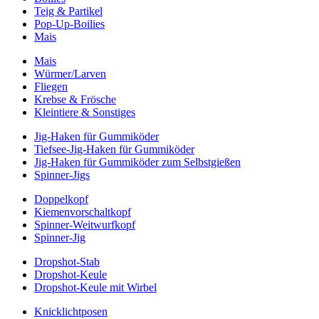
Teig & Partikel
Pop-Up-Boilies
Mais
Mais
Würmer/Larven
Fliegen
Krebse & Frösche
Kleintiere & Sonstiges
Jig-Haken für Gummiköder
Tiefsee-Jig-Haken für Gummiköder
Jig-Haken für Gummiköder zum Selbstgießen
Spinner-Jigs
Doppelkopf
Kiemenvorschaltkopf
Spinner-Weitwurfkopf
Spinner-Jig
Dropshot-Stab
Dropshot-Keule
Dropshot-Keule mit Wirbel
Knicklichtposen