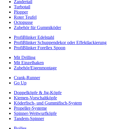
Zandertail
Turbotail
Plopper
Roter Teufel
Octopusse
Zubehör für Gummiköder
ProfiBlinker Edelstahl
ProfiBlinker Schuppendekor oder Effektlackierung
ProfiBlinker Forellex Spoon
Mit Drilling
Mit Einzelhaken
Zubehör/Eigenmontage
Crank-Runner
Go Up
Doppelköpfe & Jig-Köpfe
Kiemen-Vorschaltköpfe
Köderfisch- und Gummifisch-System
Propeller-Systeme
Spinner-Weitwurfköpfe
Tandem-Spinner
Boilies