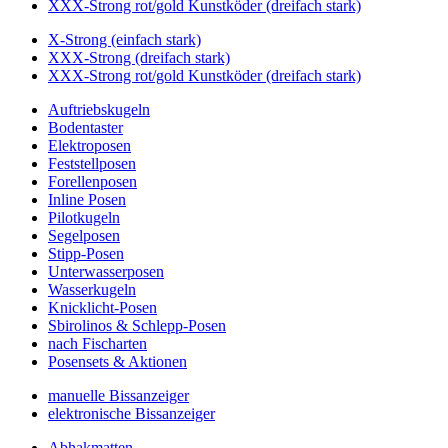
XXX-Strong rot/gold Kunstköder (dreifach stark)
X-Strong (einfach stark)
XXX-Strong (dreifach stark)
XXX-Strong rot/gold Kunstköder (dreifach stark)
Auftriebskugeln
Bodentaster
Elektroposen
Feststellposen
Forellenposen
Inline Posen
Pilotkugeln
Segelposen
Stipp-Posen
Unterwasserposen
Wasserkugeln
Knicklicht-Posen
Sbirolinos & Schlepp-Posen
nach Fischarten
Posensets & Aktionen
manuelle Bissanzeiger
elektronische Bissanzeiger
Abhakmatten