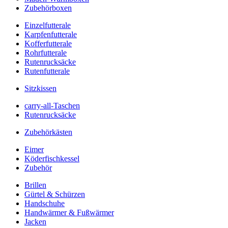
Zubehörboxen
Einzelfutterale
Karpfenfutterale
Kofferfutterale
Rohrfutterale
Rutenrucksäcke
Rutenfutterale
Sitzkissen
carry-all-Taschen
Rutenrucksäcke
Zubehörkästen
Eimer
Köderfischkessel
Zubehör
Brillen
Gürtel & Schürzen
Handschuhe
Handwärmer & Fußwärmer
Jacken