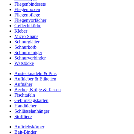
Fliegenbindesets
Fliegenboxen
Fliegenpflege
Fliegenvorfächer
Geflechtkörbe
Kleber
Micro Snaps
Schnurglätter
Schnurkorb
Schnurreiniger
Schnurverbinder
Watstöcke
Anstecknadeln & Pins
Aufkleber & Etiketten
Aufnäher
Becher, Krüge & Tassen
Fischtafeln
Geburtstagskarten
Handtücher
Schlüsselanhänger
Stofftiere
Auftriebskörper
Bait-Binder