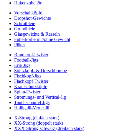
Hakenzubehör
Vorschaltköpfe
Dropshot-Gewichte
Schrotbleie
Grundbleie
Glasgewichte & Rasseln
Futterkörbe mit/ohne Gewicht
Pilker
Rundkopf-Twister
Football-Jigs
Erie-Jigs
Spittzkopf- & Dorschbombe
Fischkopf-Jigs
Flachkopf-Twister
Krautschutzköpfe
Spinn-Twister
Strömungs- und Vertical-Jig
Tauchschaufel-Jigs
Halligalli-Verticalli
X-Strong (einfach stark)
XX-Strong (doppelt stark)
XXX-Strong schwarz (dreifach stark)