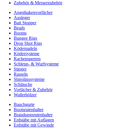
Zubehör & Messerzubehör
Angsthakenvorfächer
Ausleger
Bait Stopper
Beads
Booms
Bungee Rigs
Drop Shot Rigs
Ködernadeln
Ködersysteme
Rachensperren
Schlepp- & Wurfsysteme
Stinger
Rasseln
Sbirolinosysteme
Schläuche
Vorfächer & Zubehör
Wallerhölzer
Bauchgurte
Bootsrutenhalter
Brandungsrutenhalter
Erdstäbe mit Auflagen
Erdstäbe mit Gewinde