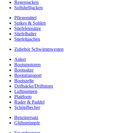
Regenjacken
Softshelljacken
Pflegemittel
Spikes & Sohlen
Stiefeleinsätze
Stiefelhalter
Stiefeltaschen
Zubehör Schwimmwesten
Anker
Bootsmotoren
Bootssitze
Bootstransport
Bootszelte
Driftsäcke/Driftstops
Luftpumpen
Plattform
Ruder & Paddel
Schöpfbecher
Benzinersatz
Glühstrümpfe
Ersatzbrenner