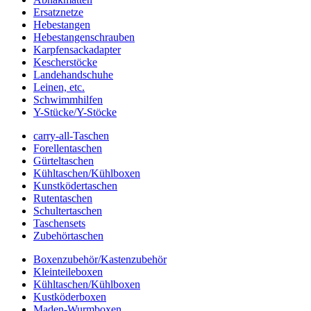
Ersatznetze
Hebestangen
Hebestangenschrauben
Karpfensackadapter
Kescherstöcke
Landehandschuhe
Leinen, etc.
Schwimmhilfen
Y-Stücke/Y-Stöcke
carry-all-Taschen
Forellentaschen
Gürteltaschen
Kühltaschen/Kühlboxen
Kunstködertaschen
Rutentaschen
Schultertaschen
Taschensets
Zubehörtaschen
Boxenzubehör/Kastenzubehör
Kleinteileboxen
Kühltaschen/Kühlboxen
Kustköderboxen
Maden-Wurmboxen