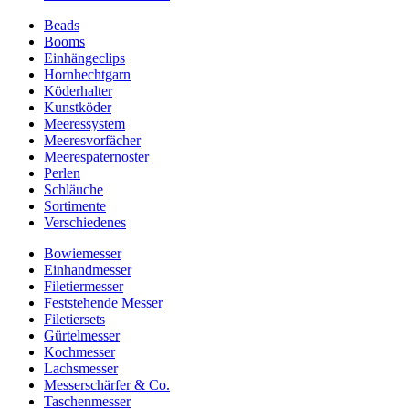
Beads
Booms
Einhängeclips
Hornhechtgarn
Köderhalter
Kunstköder
Meeressystem
Meeresvorfächer
Meerespaternoster
Perlen
Schläuche
Sortimente
Verschiedenes
Bowiemesser
Einhandmesser
Filetiermesser
Feststehende Messer
Filetiersets
Gürtelmesser
Kochmesser
Lachsmesser
Messerschärfer & Co.
Taschenmesser