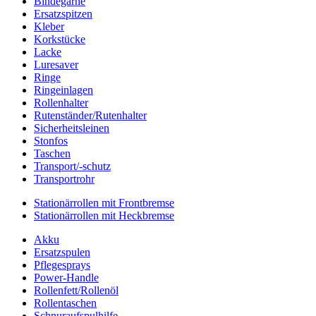
Bindegarne
Ersatzspitzen
Kleber
Korkstücke
Lacke
Luresaver
Ringe
Ringeinlagen
Rollenhalter
Rutenständer/Rutenhalter
Sicherheitsleinen
Stonfos
Taschen
Transport/-schutz
Transportrohr
Stationärrollen mit Frontbremse
Stationärrollen mit Heckbremse
Akku
Ersatzspulen
Pflegesprays
Power-Handle
Rollenfett/Rollenöl
Rollentaschen
Schnuraufspulhilfe