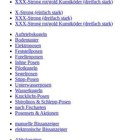
XXX-Strong rot/gold Kunstköder (dreifach stark)
X-Strong (einfach stark)
XXX-Strong (dreifach stark)
XXX-Strong rot/gold Kunstköder (dreifach stark)
Auftriebskugeln
Bodentaster
Elektroposen
Feststellposen
Forellenposen
Inline Posen
Pilotkugeln
Segelposen
Stipp-Posen
Unterwasserposen
Wasserkugeln
Knicklicht-Posen
Sbirolinos & Schlepp-Posen
nach Fischarten
Posensets & Aktionen
manuelle Bissanzeiger
elektronische Bissanzeiger
Abhakmatten