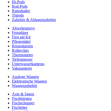
Hi-Pods
Rod-Pods
Rutenhalter
Tripods
Zubehör & Ablagenzubehör
Abwehrsprays
Ferngläser
First aid Kit
Pflegemittel
Reparatursets
Rollerclips
Thermometer
Tiefenmesser
Unterwasserkameras
Vakuumierer
Analoge Waagen
Elektronische Waagen
Waagenzubehör
Äxte & Sägen
Fischbürsten
Fischschupper
Fischtöter