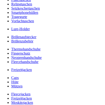
Relingtaschen
Setzkeschertaschen
Smartphonehüllen
Tragegurte
Vorfachtaschen
Lure-Holder
Brillenaufstecker
Brillenzubehör
Thermohandschuhe
Fingerschutz
Neoprenhandschuhe
Fleecehandschuhe
Freizeitjacken
Caps
Hüte
Mützen
Fleecejacken
Freizeitjacken
Moskitojacken