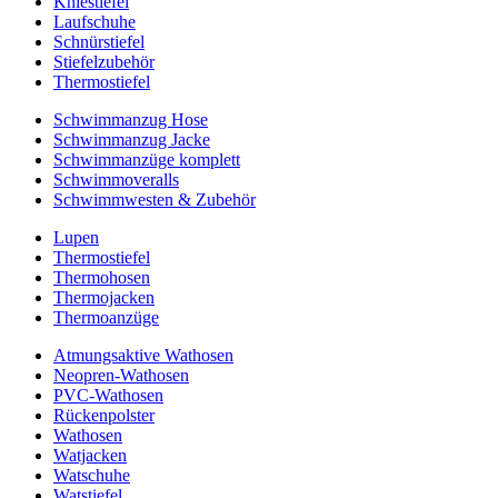
Kniestiefel
Laufschuhe
Schnürstiefel
Stiefelzubehör
Thermostiefel
Schwimmanzug Hose
Schwimmanzug Jacke
Schwimmanzüge komplett
Schwimmoveralls
Schwimmwesten & Zubehör
Lupen
Thermostiefel
Thermohosen
Thermojacken
Thermoanzüge
Atmungsaktive Wathosen
Neopren-Wathosen
PVC-Wathosen
Rückenpolster
Wathosen
Watjacken
Watschuhe
Watstiefel