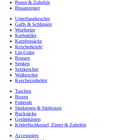
Posen & Zubehör
Bissanzeiger
Unterfangkescher
Gaffs & Schlingen
Wurfnetze
Krebsteller
Karpfensäcke
Kescherköpfe
Lip-Grips
Reusen
Senken
Setzkescher
Watkescher
Kescherzubehör
Taschen
Boxen
Futterale
Sitzkiepen & Sitzboxen
Rucksäcke
Gerätekästen
Köderfischkessel, Eimer & Zubehör
Accessoires