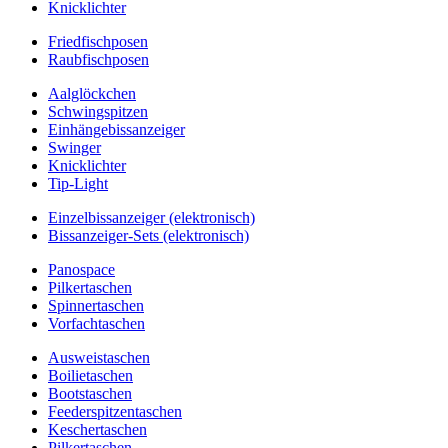
Knicklichter
Friedfischposen
Raubfischposen
Aalglöckchen
Schwingspitzen
Einhängebissanzeiger
Swinger
Knicklichter
Tip-Light
Einzelbissanzeiger (elektronisch)
Bissanzeiger-Sets (elektronisch)
Panospace
Pilkertaschen
Spinnertaschen
Vorfachtaschen
Ausweistaschen
Boilietaschen
Bootstaschen
Feederspitzentaschen
Keschertaschen
Pilkertaschen