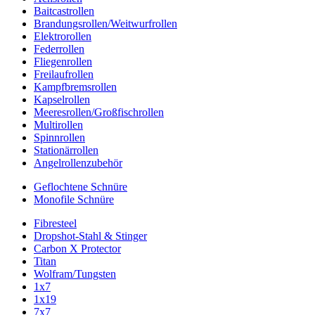
Baitcastrollen
Brandungsrollen/Weitwurfrollen
Elektrorollen
Federrollen
Fliegenrollen
Freilaufrollen
Kampfbremsrollen
Kapselrollen
Meeresrollen/Großfischrollen
Multirollen
Spinnrollen
Stationärrollen
Angelrollenzubehör
Geflochtene Schnüre
Monofile Schnüre
Fibresteel
Dropshot-Stahl & Stinger
Carbon X Protector
Titan
Wolfram/Tungsten
1x7
1x19
7x7