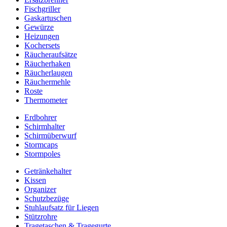
Fischgriller
Gaskartuschen
Gewürze
Heizungen
Kochersets
Räucheraufsätze
Räucherhaken
Räucherlaugen
Räuchermehle
Roste
Thermometer
Erdbohrer
Schirmhalter
Schirmüberwurf
Stormcaps
Stormpoles
Getränkehalter
Kissen
Organizer
Schutzbezüge
Stuhlaufsatz für Liegen
Stützrohre
Tragetaschen & Tragegurte