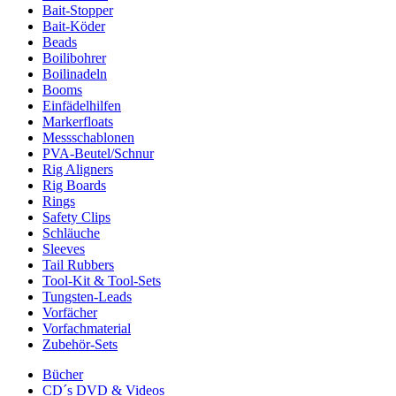
Bait-Stopper
Bait-Köder
Beads
Boilibohrer
Boilinadeln
Booms
Einfädelhilfen
Markerfloats
Messschablonen
PVA-Beutel/Schnur
Rig Aligners
Rig Boards
Rings
Safety Clips
Schläuche
Sleeves
Tail Rubbers
Tool-Kit & Tool-Sets
Tungsten-Leads
Vorfächer
Vorfachmaterial
Zubehör-Sets
Bücher
CD´s DVD & Videos