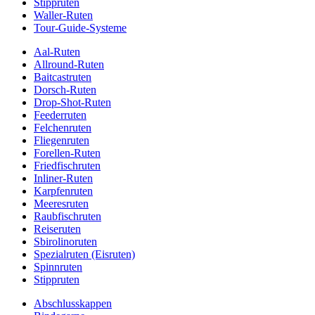
Stippruten
Waller-Ruten
Tour-Guide-Systeme
Aal-Ruten
Allround-Ruten
Baitcastruten
Dorsch-Ruten
Drop-Shot-Ruten
Feederruten
Felchenruten
Fliegenruten
Forellen-Ruten
Friedfischruten
Inliner-Ruten
Karpfenruten
Meeresruten
Raubfischruten
Reiseruten
Sbirolinoruten
Spezialruten (Eisruten)
Spinnruten
Stippruten
Abschlusskappen