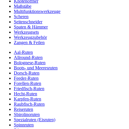
Knotenöffner
Maßstäbe
Multifunktionswerkzeuge
Scheren
Seitenschneider
Spaten & Hämmer
Werkzeugsets
Werkzeugzubehör
Zangen & Feilen
Aal-Ruten
Allround-Ruten
Bolognese-Ruten
Boots- und Meeresruten
Dorsch-Ruten
Feeder-Ruten
Forellen-Ruten
Friedfisch-Ruten
Hecht-Ruten
Karpfen-Ruten
Raubfisch-Ruten
Reiseruten
Sbirolinoruten
Spezialruten (Eisruten)
Spinnruten