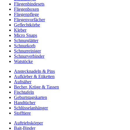
Fliegenbindesets
Fliegenboxen
Fliegenpflege
Fliegenvorfächer
Geflechtkörbe
Kleber
Micro Snaps
Schnurglätter
Schnurkorb
Schnurreiniger
Schnurverbinder
Watstöcke
Anstecknadeln & Pins
Aufkleber & Etiketten
Aufnäher
Becher, Krüge & Tassen
Fischtafeln
Geburtstagskarten
Handtücher
Schlüsselanhänger
Stofftiere
Auftriebskörper
Bait-Binder