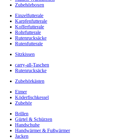
Zubehörboxen
Einzelfutterale
Karpfenfutterale
Kofferfutterale
Rohrfutterale
Rutenrucksäcke
Rutenfutterale
Sitzkissen
carry-all-Taschen
Rutenrucksäcke
Zubehörkästen
Eimer
Köderfischkessel
Zubehör
Brillen
Gürtel & Schürzen
Handschuhe
Handwärmer & Fußwärmer
Jacken