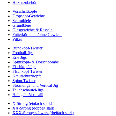
Hakenzubehör
Vorschaltköpfe
Dropshot-Gewichte
Schrotbleie
Grundbleie
Glasgewichte & Rasseln
Futterkörbe mit/ohne Gewicht
Pilker
Rundkopf-Twister
Football-Jigs
Erie-Jigs
Spittzkopf- & Dorschbombe
Fischkopf-Jigs
Flachkopf-Twister
Krautschutzköpfe
Spinn-Twister
Strömungs- und Vertical-Jig
Tauchschaufel-Jigs
Halligalli-Verticalli
X-Strong (einfach stark)
XX-Strong (doppelt stark)
XXX-Strong schwarz (dreifach stark)