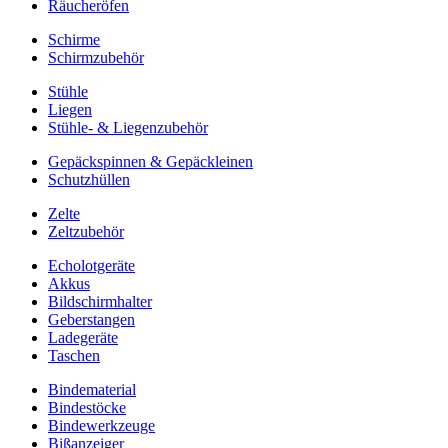
Räucheröfen
Schirme
Schirmzubehör
Stühle
Liegen
Stühle- & Liegenzubehör
Gepäckspinnen & Gepäckleinen
Schutzhüllen
Zelte
Zeltzubehör
Echolotgeräte
Akkus
Bildschirmhalter
Geberstangen
Ladegeräte
Taschen
Bindematerial
Bindestöcke
Bindewerkzeuge
Bißanzeiger