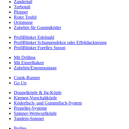
Zandertail
Turbotail
Plopper
Roter Teufel
Octopusse
Zubehör für Gummiköder
ProfiBlinker Edelstahl
ProfiBlinker Schuppendekor oder Effektlackierung
ProfiBlinker Forellex Spoon
Mit Drilling
Mit Einzelhaken
Zubehör/Eigenmontage
Crank-Runner
Go Up
Doppelköpfe & Jig-Köpfe
Kiemen-Vorschaltköpfe
Köderfisch- und Gummifisch-System
Propeller-Systeme
Spinner-Weitwurfköpfe
Tandem-Spinner
Boilies