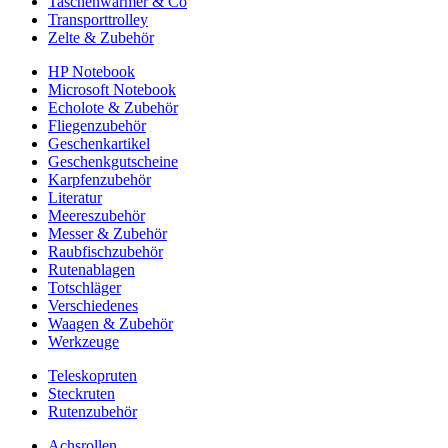
Taschenwärmer & Co
Transporttrolley
Zelte & Zubehör
HP Notebook
Microsoft Notebook
Echolote & Zubehör
Fliegenzubehör
Geschenkartikel
Geschenkgutscheine
Karpfenzubehör
Literatur
Meereszubehör
Messer & Zubehör
Raubfischzubehör
Rutenablagen
Totschläger
Verschiedenes
Waagen & Zubehör
Werkzeuge
Teleskopruten
Steckruten
Rutenzubehör
Achsrollen