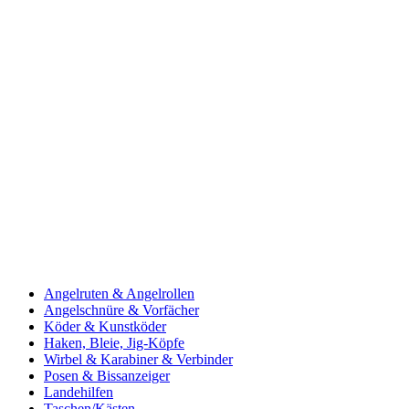
Angelruten & Angelrollen
Angelschnüre & Vorfächer
Köder & Kunstköder
Haken, Bleie, Jig-Köpfe
Wirbel & Karabiner & Verbinder
Posen & Bissanzeiger
Landehilfen
Taschen/Kästen