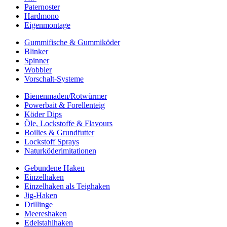
Paternoster
Hardmono
Eigenmontage
Gummifische & Gummiköder
Blinker
Spinner
Wobbler
Vorschalt-Systeme
Bienenmaden/Rotwürmer
Powerbait & Forellenteig
Köder Dips
Öle, Lockstoffe & Flavours
Boilies & Grundfutter
Lockstoff Sprays
Naturköderimitationen
Gebundene Haken
Einzelhaken
Einzelhaken als Teighaken
Jig-Haken
Drillinge
Meereshaken
Edelstahlhaken