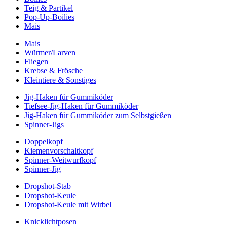
Teig & Partikel
Pop-Up-Boilies
Mais
Mais
Würmer/Larven
Fliegen
Krebse & Frösche
Kleintiere & Sonstiges
Jig-Haken für Gummiköder
Tiefsee-Jig-Haken für Gummiköder
Jig-Haken für Gummiköder zum Selbstgießen
Spinner-Jigs
Doppelkopf
Kiemenvorschaltkopf
Spinner-Weitwurfkopf
Spinner-Jig
Dropshot-Stab
Dropshot-Keule
Dropshot-Keule mit Wirbel
Knicklichtposen