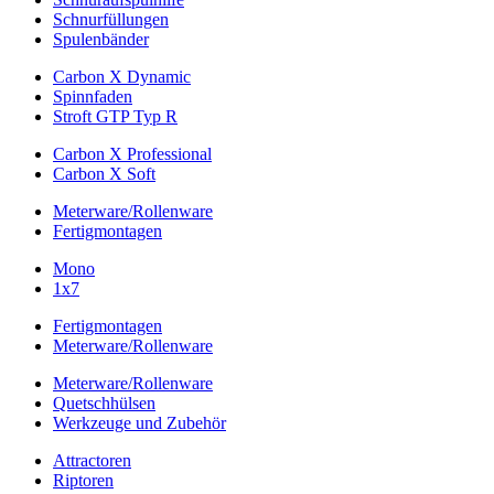
Schnurfüllungen
Spulenbänder
Carbon X Dynamic
Spinnfaden
Stroft GTP Typ R
Carbon X Professional
Carbon X Soft
Meterware/Rollenware
Fertigmontagen
Mono
1x7
Fertigmontagen
Meterware/Rollenware
Meterware/Rollenware
Quetschhülsen
Werkzeuge und Zubehör
Attractoren
Riptoren