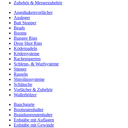
Zubehör & Messerzubehör
Angsthakenvorfächer
Ausleger
Bait Stopper
Beads
Booms
Bungee Rigs
Drop Shot Rigs
Ködernadeln
Ködersysteme
Rachensperren
Schlepp- & Wurfsysteme
Stinger
Rasseln
Sbirolinosysteme
Schläuche
Vorfächer & Zubehör
Wallerhölzer
Bauchgurte
Bootsrutenhalter
Brandungsrutenhalter
Erdstäbe mit Auflagen
Erdstäbe mit Gewinde